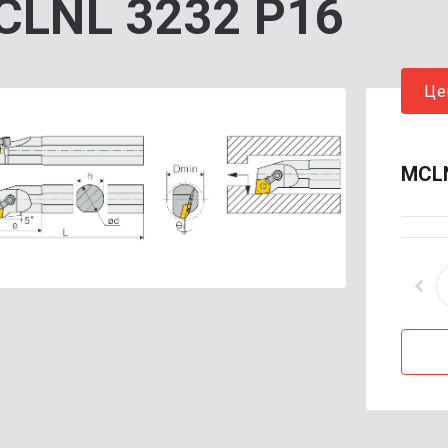
CLNL 3232 P16
Це
MCLN