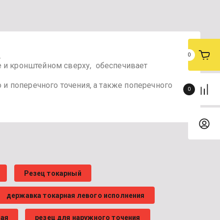
.
0
е и кронштейном сверху, обеспечивает
о и поперечного точения, а также поперечного
0
Резец токарный
державка токарная левого исполнения
ная
резец для наружного точения