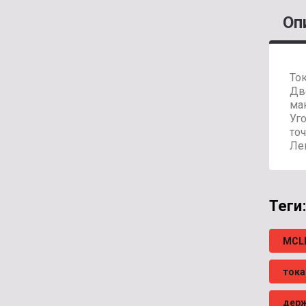
Оп
То
Дв
ма
Уг
точ
Ле
теги:
MCL
тока
держ